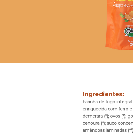
Ingredientes:
Farinha de trigo integral 
enriquecida com ferro e á
demerara (*); ovos (*); g
cenoura (*); suco concent
amêndoas laminadas (**)