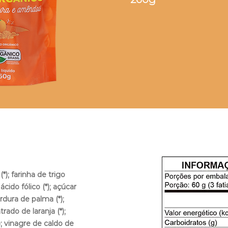
(*); farinha de trigo
cido fólico (*); açúcar
ordura de palma (*);
rado de laranja (*)
;
; vinagre de caldo de