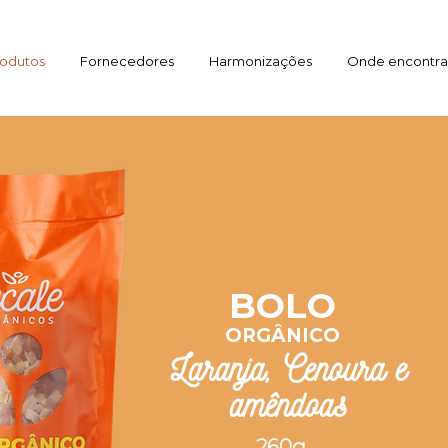
odutos
Fornecedores
Harmonizações
Onde encontra
BOLO
ORGÂNICO
Laranja, Cenoura e
amêndoas
260g