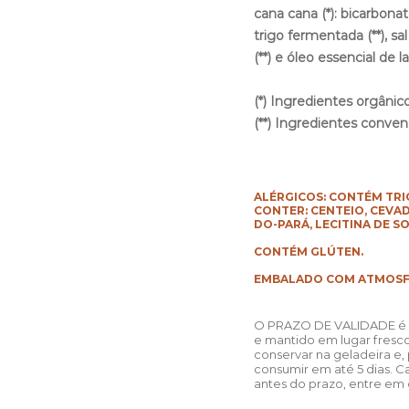
cana cana (*): bicarbonato
trigo fermentada (**), sa
(**) e óleo essencial de lar
(*) Ingredientes orgânic
(**) Ingredientes conven
ALÉRGICOS: CONTÉM TRI
CONTER: CENTEIO, CEVAD
DO-PARÁ, LECITINA DE SO
CONTÉM GLÚTEN.
EMBALADO COM ATMOSFE
O PRAZO DE VALIDADE é 
e mantido em lugar fresco
conservar na geladeira e,
consumir em até 5 dias. C
antes do prazo, entre em