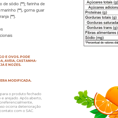
 de sódio (**); farinha de
l marinho (**), goma guar
anja (**).
os
cionais
GO E OVOS. PODE
A, AVEIA, CASTANHA-
JA E NOZES.
RA MODIFICADA.
para o produto fechado
 e arejado. Após aberto,
 preferencialmente,
aso ocorra deterioração
 contato com o SAC.