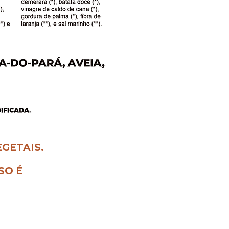
GETAIS.
SO É