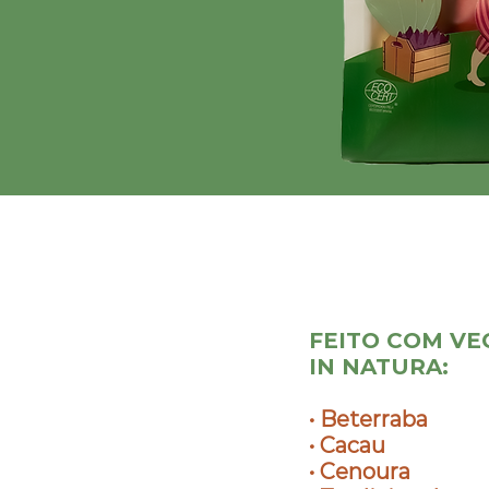
FEITO COM VE
IN NATURA:
• Beterraba
• Cacau
• Cenoura