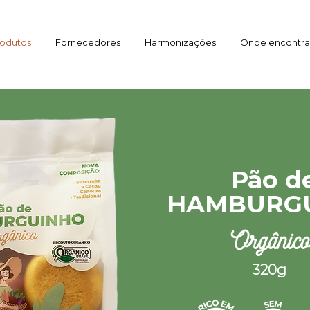
odutos
Fornecedores
Harmonizações
Onde encontra
Pão d
HAMBURG
Orgânic
320g